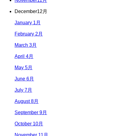
November
11月
December
12月
January 1月
February 2月
March 3月
April 4月
May 5月
June 6月
July 7月
August 8月
September 9月
October 10月
November 11月