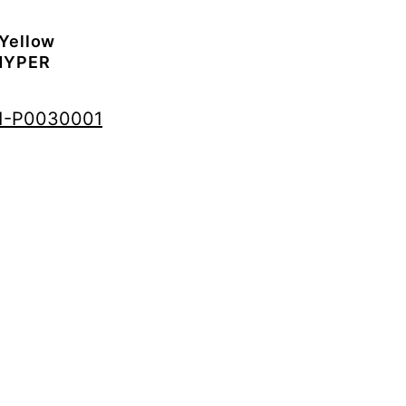
Yellow
HYPER
001-P0030001