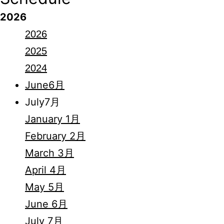
2026
2026
2025
2024
June
6月
July
7月
January 1月
February 2月
March 3月
April 4月
May 5月
June 6月
July 7月