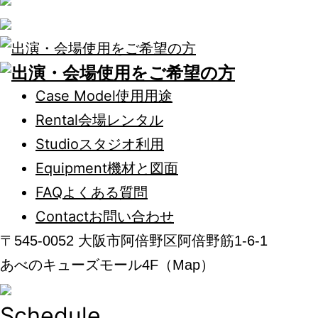
Case Model
使用用途
Rental
会場レンタル
Studio
スタジオ利用
Equipment
機材と図面
FAQ
よくある質問
Contact
お問い合わせ
〒545-0052 大阪市阿倍野区阿倍野筋1-6-1
あべのキューズモール4F（Map）
Schedule