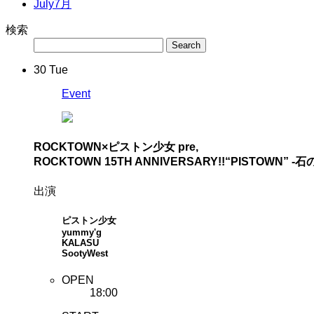
July
7月
検索
30
Tue
Event
ROCKTOWN×ピストン少女 pre,
ROCKTOWN 15TH ANNIVERSARY!!
“PISTOWN” -
出演
ピストン少女
yummy'g
KALASU
SootyWest
OPEN
18:00