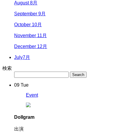
August 8月
September 9月
October 10月
November 11月
December 12月
July
7月
検索
09
Tue
Event
Dollgram
出演