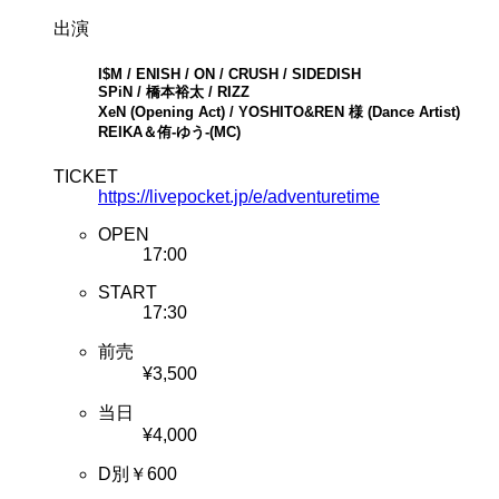
出演
I$M / ENISH / ON / CRUSH / SIDEDISH
SPiN / 橋本裕太 / RIZZ
XeN (Opening Act) / YOSHITO&REN 様 (Dance Artist)
REIKA＆侑-ゆう-(MC)
TICKET
https://livepocket.jp/e/adventuretime
OPEN
17:00
START
17:30
前売
¥3,500
当日
¥4,000
D別￥600