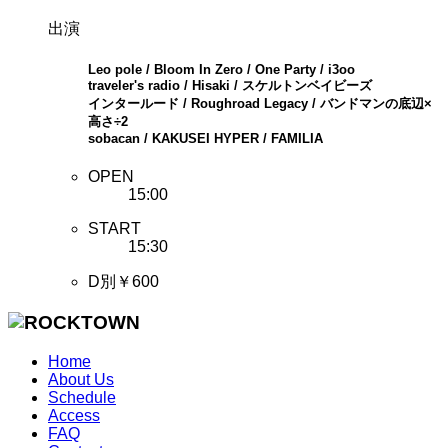
出演
Leo pole / Bloom In Zero / One Party / i3oo
traveler's radio / Hisaki / スケルトンベイビーズ
インタールード / Roughroad Legacy / バンドマンの底辺×
高さ÷2
sobacan / KAKUSEI HYPER / FAMILIA
OPEN
15:00
START
15:30
D別￥600
Home
About Us
Schedule
Access
FAQ