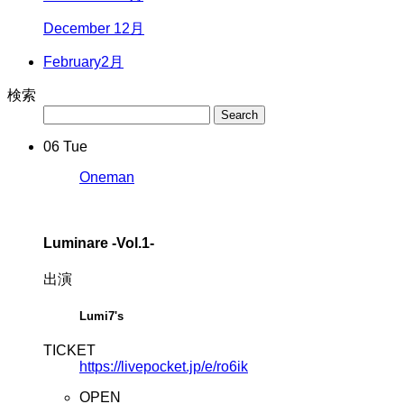
December 12月
February
2月
検索
06
Tue
Oneman
Luminare -Vol.1-
出演
Lumi7's
TICKET
https://livepocket.jp/e/ro6ik
OPEN