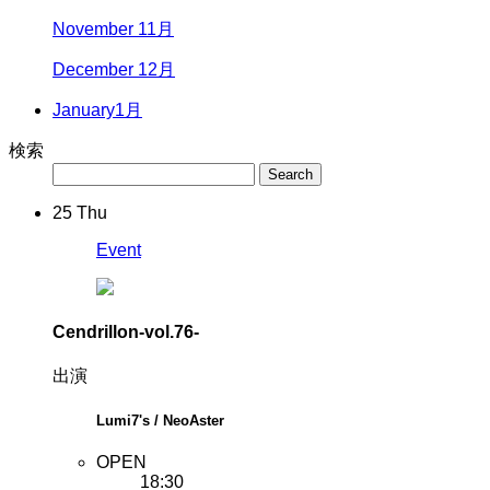
November 11月
December 12月
January
1月
検索
25
Thu
Event
Cendrillon-vol.76-
出演
Lumi7's / NeoAster
OPEN
18:30