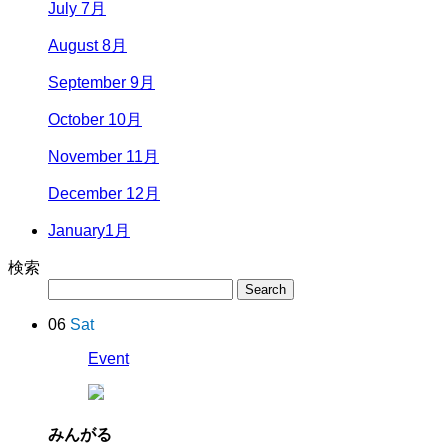
July 7月
August 8月
September 9月
October 10月
November 11月
December 12月
January
1月
検索
06
Sat
Event
みんがる