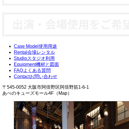
Case Model
使用用途
Rental
会場レンタル
Studio
スタジオ利用
Equipment
機材と図面
FAQ
よくある質問
Contact
お問い合わせ
〒545-0052 大阪市阿倍野区阿倍野筋1-6-1
あべのキューズモール4F（Map）