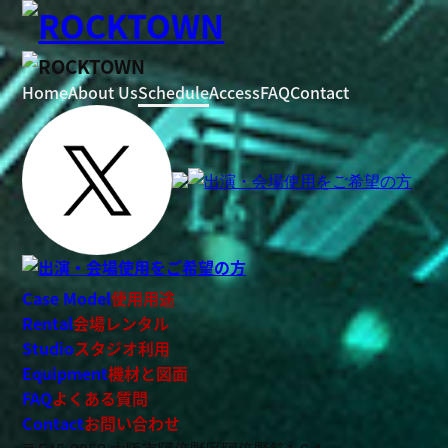
Home
About Us
Schedule
Access
FAQ
Contact
Case Model
使用用途
Rental
会場レンタル
Studio
スタジオ利用
Equipment
機材と図面
FAQ
よくある質問
Contact
お問い合わせ