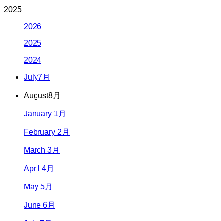
2025
2026
2025
2024
July
7月
August
8月
January 1月
February 2月
March 3月
April 4月
May 5月
June 6月