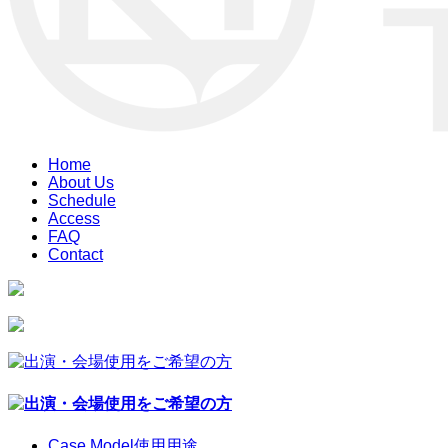
Home
About Us
Schedule
Access
FAQ
Contact
Case Model
使用用途