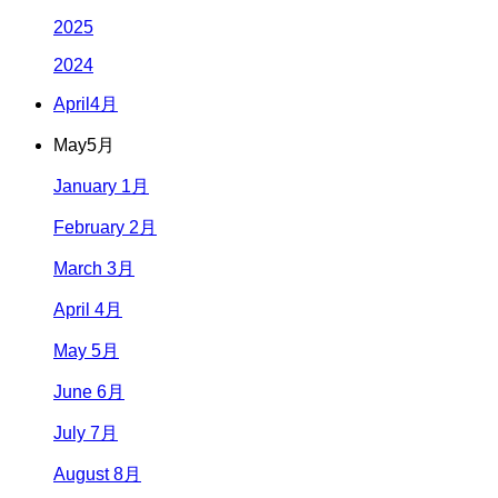
2025
2024
April
4月
May
5月
January 1月
February 2月
March 3月
April 4月
May 5月
June 6月
July 7月
August 8月