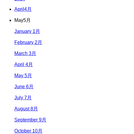
April
4月
May
5月
January 1月
February 2月
March 3月
April 4月
May 5月
June 6月
July 7月
August 8月
September 9月
October 10月