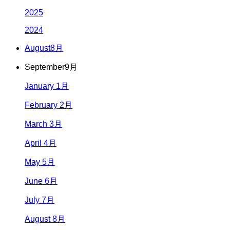
2025
2024
August
8月
September
9月
January 1月
February 2月
March 3月
April 4月
May 5月
June 6月
July 7月
August 8月