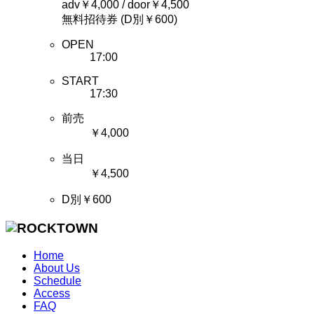
adv￥4,000 / door￥4,500
無料招待券 (D別￥600)
OPEN
17:00
START
17:30
前売
￥4,000
当日
￥4,500
D別￥600
Home
About Us
Schedule
Access
FAQ