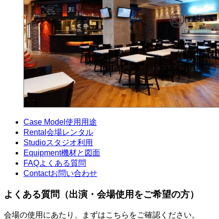
Case Model
使用用途
Rental
会場レンタル
Studio
スタジオ利用
Equipment
機材と図面
FAQ
よくある質問
Contact
お問い合わせ
よくある質問（出演・会場使用をご希望の方）
会場の使用にあたり、まずはこちらをご確認ください。