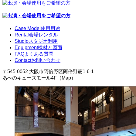
Case Model
使用用途
Rental
会場レンタル
Studio
スタジオ利用
Equipment
機材と図面
FAQ
よくある質問
Contact
お問い合わせ
〒545-0052 大阪市阿倍野区阿倍野筋1-6-1
あべのキューズモール4F（Map）